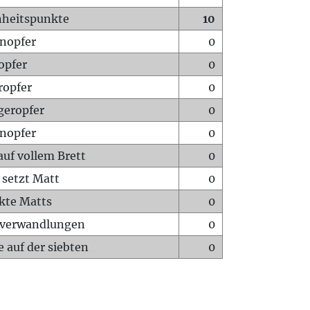
heitspunkte
10
nopfer
0
opfer
0
ropfer
0
geropfer
0
nopfer
0
auf vollem Brett
0
 setzt Matt
0
ckte Matts
0
rverwandlungen
0
 auf der siebten
0