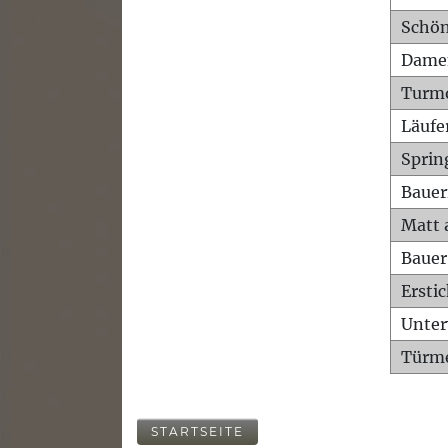
Schön
Dame
Turm
Läufe
Sprin
Bauer
Matt 
Bauer
Ersti
Unte
Türme
STARTSEITE