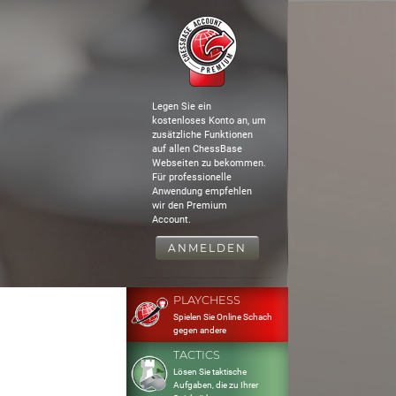
Legen Sie ein
kostenloses Konto an, um
zusätzliche Funktionen
auf allen ChessBase
Webseiten zu bekommen.
Für professionelle
Anwendung empfehlen
wir den Premium
Account.
ANMELDEN
PLAYCHESS
Spielen Sie Online Schach
gegen andere
TACTICS
Lösen Sie taktische
Aufgaben, die zu Ihrer