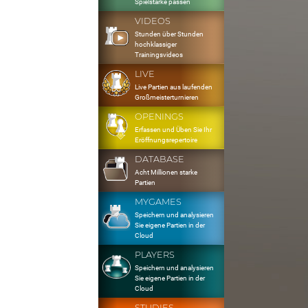
Spielstärke passen
VIDEOS
Stunden über Stunden
hochklassiger
Trainingsvideos
LIVE
Live Partien aus laufenden
Großmeisterturnieren
OPENINGS
Erfassen und Üben Sie Ihr
Eröffnungsrepertoire
DATABASE
Acht Millionen starke
Partien
MYGAMES
Speichern und analysieren
Sie eigene Partien in der
Cloud
PLAYERS
Speichern und analysieren
Sie eigene Partien in der
Cloud
STUDIES