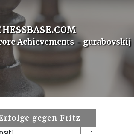
CHESSBASE.COM
core Achievements - gurabovskij
Erfolge gegen Fritz
enzahl
1