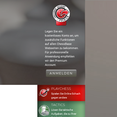
Legen Sie ein
kostenloses Konto an, um
zusätzliche Funktionen
auf allen ChessBase
Webseiten zu bekommen.
Für professionelle
Anwendung empfehlen
wir den Premium
Account.
ANMELDEN
PLAYCHESS
Spielen Sie Online Schach
gegen andere
TACTICS
Lösen Sie taktische
Aufgaben, die zu Ihrer