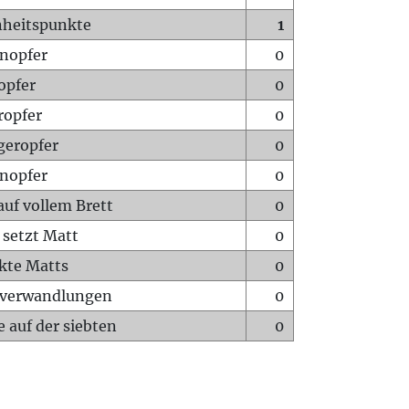
heitspunkte
1
nopfer
0
opfer
0
ropfer
0
geropfer
0
nopfer
0
auf vollem Brett
0
 setzt Matt
0
ckte Matts
0
rverwandlungen
0
 auf der siebten
0