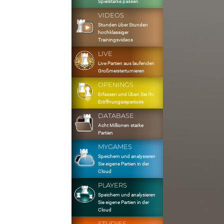
Spielstärke passen
VIDEOS
Stunden über Stunden
hochklassiger
Trainingsvideos
LIVE
Live Partien aus laufenden
Großmeisterturnieren
OPENINGS
Erfassen und Üben Sie Ihr
Eröffnungsrepertoire
DATABASE
Acht Millionen starke
Partien
MYGAMES
Speichern und analysieren
Sie eigene Partien in der
Cloud
PLAYERS
Speichern und analysieren
Sie eigene Partien in der
Cloud
STUDIES