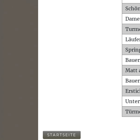
Schön
Dame
Turm
Läufe
Sprin
Bauer
Matt 
Bauer
Ersti
Unte
Türme
STARTSEITE