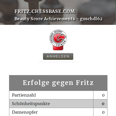
FRITZ.CHESSBASE.COM
Beauty Score Achievements - guschdl62
ANMELDEN
Erfolge gegen Fritz
Partienzahl
0
Schönheitspunkte
0
Damenopfer
0