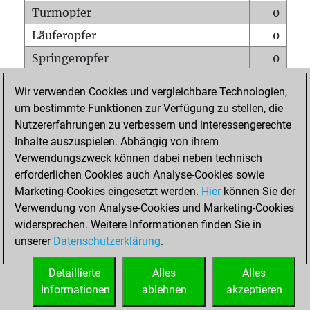
Turmopfer
0
Läuferopfer
0
Springeropfer
0
Bauernopfer
0
Wir verwenden Cookies und vergleichbare Technologien,
Matt auf vollem Brett
0
um bestimmte Funktionen zur Verfügung zu stellen, die
Nutzererfahrungen zu verbessern und interessengerechte
Bauer setzt Matt
0
Inhalte auszuspielen. Abhängig von ihrem
Erstickte Matts
0
Verwendungszweck können dabei neben technisch
Unterverwandlungen
0
erforderlichen Cookies auch Analyse-Cookies sowie
Marketing-Cookies eingesetzt werden.
Hier
können Sie der
Türme auf der siebten
0
Verwendung von Analyse-Cookies und Marketing-Cookies
widersprechen. Weitere Informationen finden Sie in
unserer
Datenschutzerklärung
.
STARTSEITE
Detaillierte
Alles
Alles
Informationen
ablehnen
akzeptieren