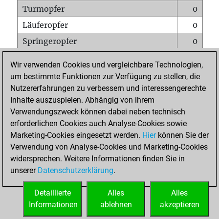
Turmopfer
0
Läuferopfer
0
Springeropfer
0
Bauernopfer
0
Wir verwenden Cookies und vergleichbare Technologien,
Matt auf vollem Brett
0
um bestimmte Funktionen zur Verfügung zu stellen, die
Nutzererfahrungen zu verbessern und interessengerechte
Bauer setzt Matt
0
Inhalte auszuspielen. Abhängig von ihrem
Erstickte Matts
0
Verwendungszweck können dabei neben technisch
Unterverwandlungen
0
erforderlichen Cookies auch Analyse-Cookies sowie
Marketing-Cookies eingesetzt werden.
Hier
können Sie der
Türme auf der siebten
0
Verwendung von Analyse-Cookies und Marketing-Cookies
widersprechen. Weitere Informationen finden Sie in
unserer
Datenschutzerklärung
.
STARTSEITE
Detaillierte
Alles
Alles
Informationen
ablehnen
akzeptieren