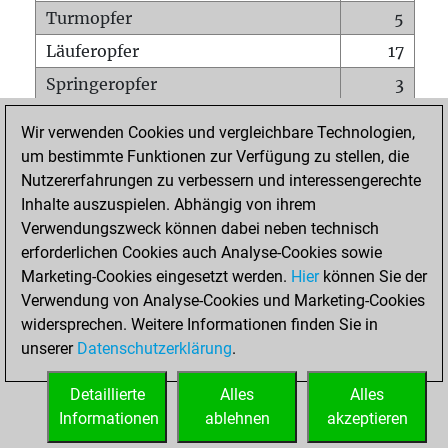
Turmopfer
5
Läuferopfer
17
Springeropfer
3
Bauernopfer
8
Wir verwenden Cookies und vergleichbare Technologien,
Matt auf vollem Brett
0
um bestimmte Funktionen zur Verfügung zu stellen, die
Nutzererfahrungen zu verbessern und interessengerechte
Bauer setzt Matt
0
Inhalte auszuspielen. Abhängig von ihrem
Erstickte Matts
1
Verwendungszweck können dabei neben technisch
Unterverwandlungen
0
erforderlichen Cookies auch Analyse-Cookies sowie
Marketing-Cookies eingesetzt werden.
Hier
können Sie der
Türme auf der siebten
0
Verwendung von Analyse-Cookies und Marketing-Cookies
widersprechen. Weitere Informationen finden Sie in
unserer
Datenschutzerklärung
.
STARTSEITE
Detaillierte
Alles
Alles
Informationen
ablehnen
akzeptieren