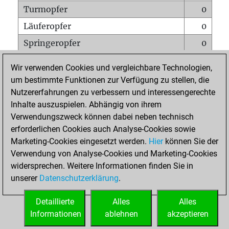
Turmopfer
0
Läuferopfer
0
Springeropfer
0
Bauernopfer
0
Wir verwenden Cookies und vergleichbare Technologien,
Matt auf vollem Brett
0
um bestimmte Funktionen zur Verfügung zu stellen, die
Nutzererfahrungen zu verbessern und interessengerechte
Bauer setzt Matt
0
Inhalte auszuspielen. Abhängig von ihrem
Erstickte Matts
0
Verwendungszweck können dabei neben technisch
Unterverwandlungen
0
erforderlichen Cookies auch Analyse-Cookies sowie
Marketing-Cookies eingesetzt werden.
Hier
können Sie der
Türme auf der siebten
0
Verwendung von Analyse-Cookies und Marketing-Cookies
widersprechen. Weitere Informationen finden Sie in
unserer
Datenschutzerklärung
.
STARTSEITE
Detaillierte
Alles
Alles
Informationen
ablehnen
akzeptieren