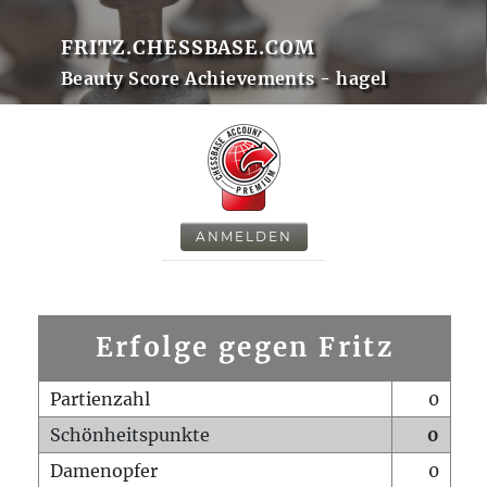
FRITZ.CHESSBASE.COM
Beauty Score Achievements - hagel
ANMELDEN
Erfolge gegen Fritz
Partienzahl
0
Schönheitspunkte
0
Damenopfer
0