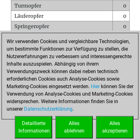
Turmopfer
0
Läuferopfer
0
Springeropfer
0
Bauernopfer
0
Wir verwenden Cookies und vergleichbare Technologien,
Matt auf vollem Brett
0
um bestimmte Funktionen zur Verfügung zu stellen, die
Nutzererfahrungen zu verbessern und interessengerechte
Bauer setzt Matt
0
Inhalte auszuspielen. Abhängig von ihrem
Erstickte Matts
0
Verwendungszweck können dabei neben technisch
Unterverwandlungen
0
erforderlichen Cookies auch Analyse-Cookies sowie
Marketing-Cookies eingesetzt werden.
Hier
können Sie der
Türme auf der siebten
0
Verwendung von Analyse-Cookies und Marketing-Cookies
widersprechen. Weitere Informationen finden Sie in
unserer
Datenschutzerklärung
.
STARTSEITE
Detaillierte
Alles
Alles
Informationen
ablehnen
akzeptieren