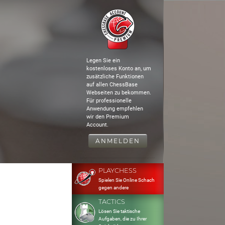
Legen Sie ein
kostenloses Konto an, um
zusätzliche Funktionen
auf allen ChessBase
Webseiten zu bekommen.
Für professionelle
Anwendung empfehlen
wir den Premium
Account.
ANMELDEN
PLAYCHESS
Spielen Sie Online Schach
gegen andere
TACTICS
Lösen Sie taktische
Aufgaben, die zu Ihrer