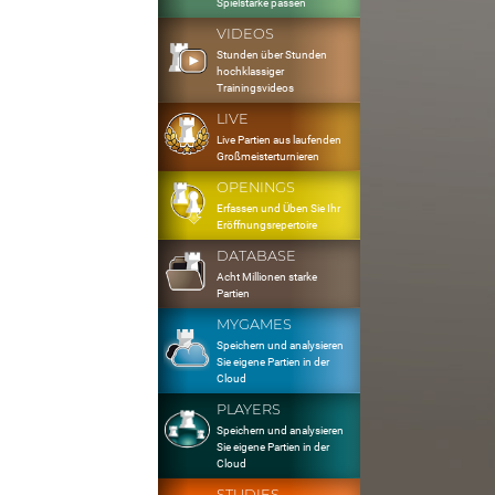
Spielstärke passen
VIDEOS
Stunden über Stunden
hochklassiger
Trainingsvideos
LIVE
Live Partien aus laufenden
Großmeisterturnieren
OPENINGS
Erfassen und Üben Sie Ihr
Eröffnungsrepertoire
DATABASE
Acht Millionen starke
Partien
MYGAMES
Speichern und analysieren
Sie eigene Partien in der
Cloud
PLAYERS
Speichern und analysieren
Sie eigene Partien in der
Cloud
STUDIES