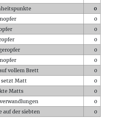
heitspunkte
0
nopfer
0
opfer
0
ropfer
0
geropfer
0
nopfer
0
auf vollem Brett
0
 setzt Matt
0
ckte Matts
0
rverwandlungen
0
 auf der siebten
0