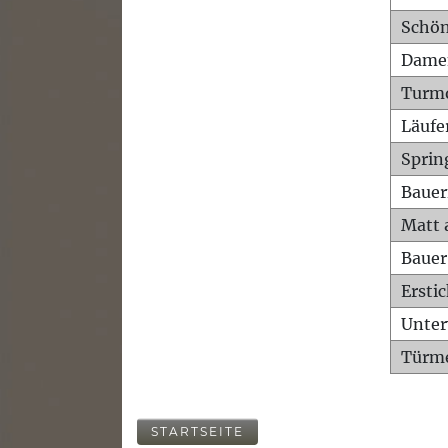
Schön
Dame
Turm
Läufe
Sprin
Bauer
Matt 
Bauer
Ersti
Unte
Türme
STARTSEITE