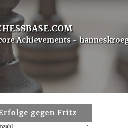
CHESSBASE.COM
core Achievements - hanneskroe
Erfolge gegen Fritz
enzahl
1