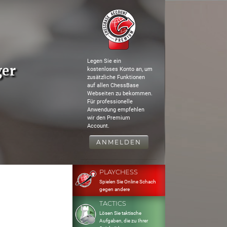
Legen Sie ein
ger
kostenloses Konto an, um
zusätzliche Funktionen
auf allen ChessBase
Webseiten zu bekommen.
Für professionelle
Anwendung empfehlen
wir den Premium
Account.
ANMELDEN
PLAYCHESS
Spielen Sie Online Schach
gegen andere
TACTICS
Lösen Sie taktische
Aufgaben, die zu Ihrer