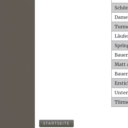
Schön
Dame
Turm
Läufe
Sprin
Bauer
Matt 
Bauer
Ersti
Unte
Türme
STARTSEITE