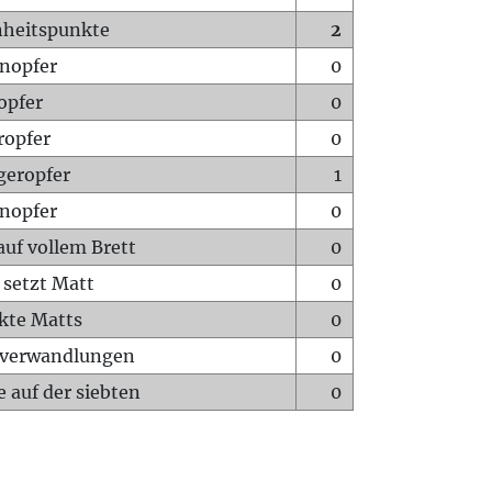
heitspunkte
2
nopfer
0
opfer
0
ropfer
0
geropfer
1
nopfer
0
auf vollem Brett
0
 setzt Matt
0
ckte Matts
0
rverwandlungen
0
 auf der siebten
0