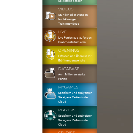
Spielstärke passen
VIDEOS
Stunden über Stunden
hochklassiger
Trainingsvideos
LIVE
Live Partien aus laufenden
Großmeisterturnieren
OPENINGS
Erfassen und Üben Sie Ihr
Eröffnungsrepertoire
DATABASE
Acht Millionen starke
Partien
MYGAMES
Speichern und analysieren
Sie eigene Partien in der
Cloud
PLAYERS
Speichern und analysieren
Sie eigene Partien in der
Cloud
STUDIES