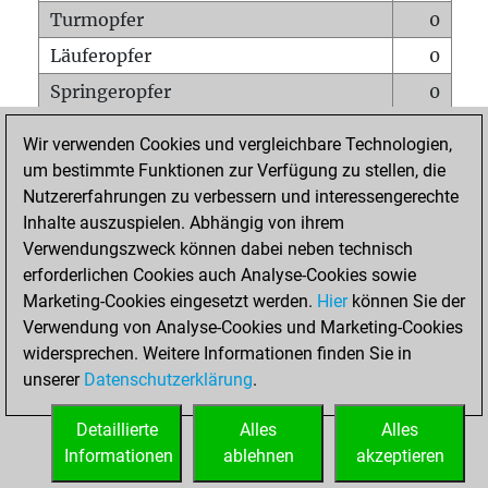
Turmopfer
0
Läuferopfer
0
Springeropfer
0
Bauernopfer
0
Wir verwenden Cookies und vergleichbare Technologien,
Matt auf vollem Brett
0
um bestimmte Funktionen zur Verfügung zu stellen, die
Nutzererfahrungen zu verbessern und interessengerechte
Bauer setzt Matt
0
Inhalte auszuspielen. Abhängig von ihrem
Erstickte Matts
0
Verwendungszweck können dabei neben technisch
Unterverwandlungen
0
erforderlichen Cookies auch Analyse-Cookies sowie
Marketing-Cookies eingesetzt werden.
Hier
können Sie der
Türme auf der siebten
0
Verwendung von Analyse-Cookies und Marketing-Cookies
widersprechen. Weitere Informationen finden Sie in
unserer
Datenschutzerklärung
.
STARTSEITE
Detaillierte
Alles
Alles
Informationen
ablehnen
akzeptieren