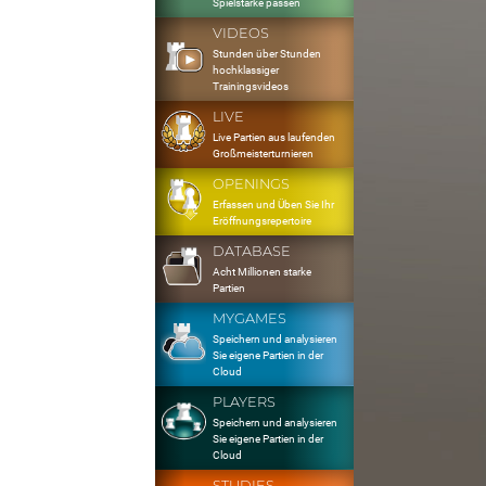
Spielstärke passen
VIDEOS
Stunden über Stunden
hochklassiger
Trainingsvideos
LIVE
Live Partien aus laufenden
Großmeisterturnieren
OPENINGS
Erfassen und Üben Sie Ihr
Eröffnungsrepertoire
DATABASE
Acht Millionen starke
Partien
MYGAMES
Speichern und analysieren
Sie eigene Partien in der
Cloud
PLAYERS
Speichern und analysieren
Sie eigene Partien in der
Cloud
STUDIES