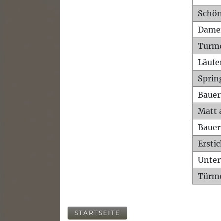
Schön
Dame
Turm
Läufe
Sprin
Bauer
Matt 
Bauer
Ersti
Unte
Türme
STARTSEITE