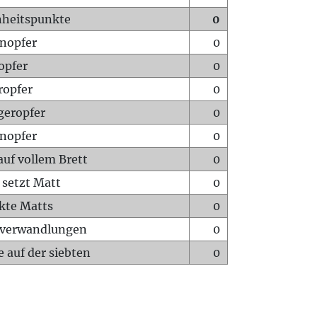
heitspunkte
0
nopfer
0
opfer
0
ropfer
0
geropfer
0
nopfer
0
auf vollem Brett
0
 setzt Matt
0
ckte Matts
0
rverwandlungen
0
 auf der siebten
0