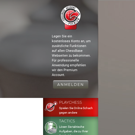
Legen Sie ein
kostenloses Konto an, um
zusätzliche Funktionen
auf allen ChessBase
Webseiten zu bekommen.
Für professionelle
Anwendung empfehlen
wir den Premium
Account.
ANMELDEN
PLAYCHESS
Spielen Sie Online Schach
gegen andere
TACTICS
Lösen Sie taktische
Aufgaben, die zu Ihrer