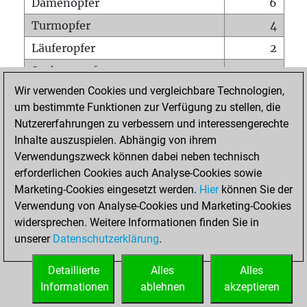
Damenopfer
6
Turmopfer
4
Läuferopfer
2
Springeropfer
0
Wir verwenden Cookies und vergleichbare Technologien,
Bauernopfer
16
um bestimmte Funktionen zur Verfügung zu stellen, die
Matt auf vollem Brett
0
Nutzererfahrungen zu verbessern und interessengerechte
Bauer setzt Matt
0
Inhalte auszuspielen. Abhängig von ihrem
Verwendungszweck können dabei neben technisch
Erstickte Matts
0
erforderlichen Cookies auch Analyse-Cookies sowie
Unterverwandlungen
0
Marketing-Cookies eingesetzt werden.
Hier
können Sie der
Verwendung von Analyse-Cookies und Marketing-Cookies
Türme auf der siebten
0
widersprechen. Weitere Informationen finden Sie in
unserer
Datenschutzerklärung
.
STARTSEITE
Detaillierte
Alles
Alles
Informationen
ablehnen
akzeptieren