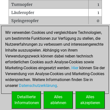
Turmopfer
1
Läuferopfer
1
Springeropfer
0
Bauernopfer
0
Wir verwenden Cookies und vergleichbare Technologien,
Matt auf vollem Brett
0
um bestimmte Funktionen zur Verfügung zu stellen, die
Nutzererfahrungen zu verbessern und interessengerechte
Bauer setzt Matt
0
Inhalte auszuspielen. Abhängig von ihrem
Erstickte Matts
0
Verwendungszweck können dabei neben technisch
Unterverwandlungen
0
erforderlichen Cookies auch Analyse-Cookies sowie
Marketing-Cookies eingesetzt werden.
Hier
können Sie der
Türme auf der siebten
0
Verwendung von Analyse-Cookies und Marketing-Cookies
widersprechen. Weitere Informationen finden Sie in
unserer
Datenschutzerklärung
.
STARTSEITE
Detaillierte
Alles
Alles
Informationen
ablehnen
akzeptieren