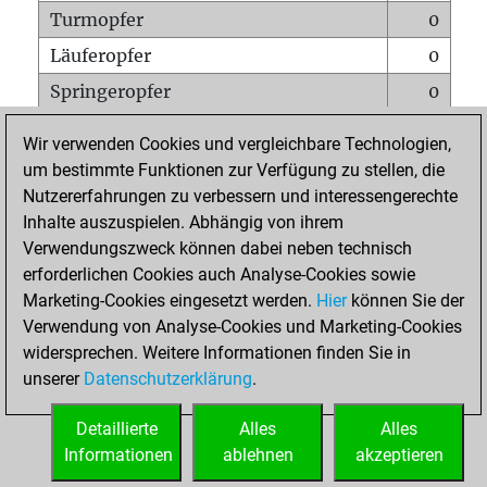
Turmopfer
0
Läuferopfer
0
Springeropfer
0
Bauernopfer
0
Wir verwenden Cookies und vergleichbare Technologien,
Matt auf vollem Brett
0
um bestimmte Funktionen zur Verfügung zu stellen, die
Nutzererfahrungen zu verbessern und interessengerechte
Bauer setzt Matt
0
Inhalte auszuspielen. Abhängig von ihrem
Erstickte Matts
0
Verwendungszweck können dabei neben technisch
Unterverwandlungen
0
erforderlichen Cookies auch Analyse-Cookies sowie
Marketing-Cookies eingesetzt werden.
Hier
können Sie der
Türme auf der siebten
0
Verwendung von Analyse-Cookies und Marketing-Cookies
widersprechen. Weitere Informationen finden Sie in
unserer
Datenschutzerklärung
.
STARTSEITE
Detaillierte
Alles
Alles
Informationen
ablehnen
akzeptieren