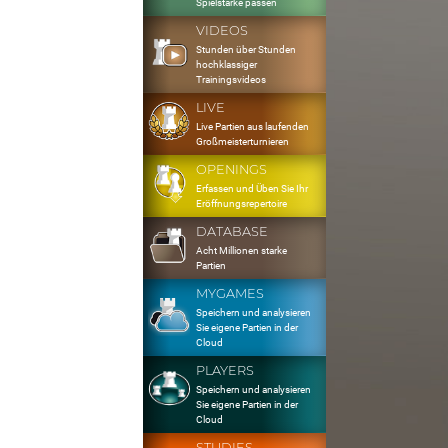
Spielstärke passen
VIDEOS
Stunden über Stunden
hochklassiger
Trainingsvideos
LIVE
Live Partien aus laufenden
Großmeisterturnieren
OPENINGS
Erfassen und Üben Sie Ihr
Eröffnungsrepertoire
DATABASE
Acht Millionen starke
Partien
MYGAMES
Speichern und analysieren
Sie eigene Partien in der
Cloud
PLAYERS
Speichern und analysieren
Sie eigene Partien in der
Cloud
STUDIES