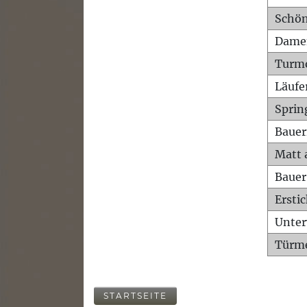
Schön
Dame
Turm
Läufe
Sprin
Bauer
Matt 
Bauer
Ersti
Unte
Türme
STARTSEITE