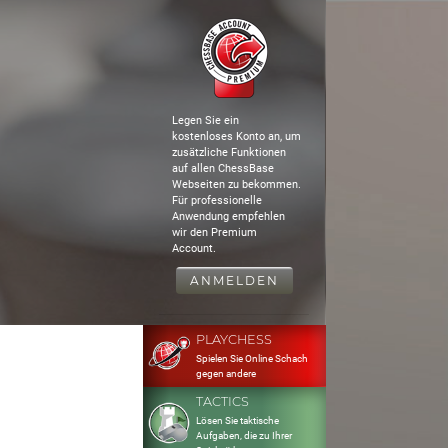
Legen Sie ein
kostenloses Konto an, um
zusätzliche Funktionen
auf allen ChessBase
Webseiten zu bekommen.
Für professionelle
Anwendung empfehlen
wir den Premium
Account.
ANMELDEN
PLAYCHESS
Spielen Sie Online Schach
gegen andere
TACTICS
Lösen Sie taktische
Aufgaben, die zu Ihrer