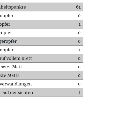
heitspunkte
61
nopfer
0
opfer
1
ropfer
0
geropfer
0
nopfer
1
auf vollem Brett
0
 setzt Matt
0
ckte Matts
0
rverwandlungen
0
 auf der siebten
1