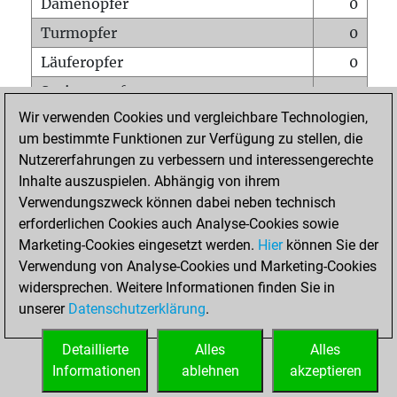
Damenopfer
0
Turmopfer
0
Läuferopfer
0
Springeropfer
0
Wir verwenden Cookies und vergleichbare Technologien,
Bauernopfer
0
um bestimmte Funktionen zur Verfügung zu stellen, die
Matt auf vollem Brett
0
Nutzererfahrungen zu verbessern und interessengerechte
Bauer setzt Matt
0
Inhalte auszuspielen. Abhängig von ihrem
Verwendungszweck können dabei neben technisch
Erstickte Matts
0
erforderlichen Cookies auch Analyse-Cookies sowie
Unterverwandlungen
0
Marketing-Cookies eingesetzt werden.
Hier
können Sie der
Verwendung von Analyse-Cookies und Marketing-Cookies
Türme auf der siebten
0
widersprechen. Weitere Informationen finden Sie in
unserer
Datenschutzerklärung
.
STARTSEITE
Detaillierte
Alles
Alles
Informationen
ablehnen
akzeptieren