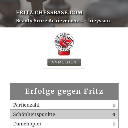
FRITZ.CHESSBASE.COM
Beauty Score Achievements - hieysson
ANMELDEN
Erfolge gegen Fritz
Partienzahl
0
Schönheitspunkte
0
Damenopfer
0