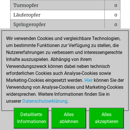
Turmopfer
0
Läuferopfer
0
Springeropfer
0
Bauernopfer
0
Wir verwenden Cookies und vergleichbare Technologien,
Matt auf vollem Brett
0
um bestimmte Funktionen zur Verfügung zu stellen, die
Nutzererfahrungen zu verbessern und interessengerechte
Bauer setzt Matt
0
Inhalte auszuspielen. Abhängig von ihrem
Erstickte Matts
0
Verwendungszweck können dabei neben technisch
Unterverwandlungen
0
erforderlichen Cookies auch Analyse-Cookies sowie
Marketing-Cookies eingesetzt werden.
Hier
können Sie der
Türme auf der siebten
0
Verwendung von Analyse-Cookies und Marketing-Cookies
widersprechen. Weitere Informationen finden Sie in
unserer
Datenschutzerklärung
.
STARTSEITE
Detaillierte
Alles
Alles
Informationen
ablehnen
akzeptieren