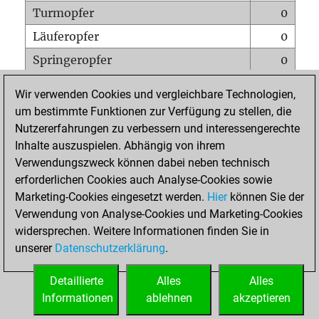
Turmopfer
0
Läuferopfer
0
Springeropfer
0
Bauernopfer
0
Wir verwenden Cookies und vergleichbare Technologien,
Matt auf vollem Brett
0
um bestimmte Funktionen zur Verfügung zu stellen, die
Nutzererfahrungen zu verbessern und interessengerechte
Bauer setzt Matt
0
Inhalte auszuspielen. Abhängig von ihrem
Erstickte Matts
0
Verwendungszweck können dabei neben technisch
Unterverwandlungen
0
erforderlichen Cookies auch Analyse-Cookies sowie
Marketing-Cookies eingesetzt werden.
Hier
können Sie der
Türme auf der siebten
1
Verwendung von Analyse-Cookies und Marketing-Cookies
widersprechen. Weitere Informationen finden Sie in
unserer
Datenschutzerklärung
.
STARTSEITE
Detaillierte
Alles
Alles
Informationen
ablehnen
akzeptieren