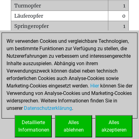
Turmopfer
1
Läuferopfer
0
Springeropfer
1
Bauernopfer
2
Wir verwenden Cookies und vergleichbare Technologien,
Matt auf vollem Brett
0
um bestimmte Funktionen zur Verfügung zu stellen, die
Nutzererfahrungen zu verbessern und interessengerechte
Bauer setzt Matt
0
Inhalte auszuspielen. Abhängig von ihrem
Erstickte Matts
0
Verwendungszweck können dabei neben technisch
Unterverwandlungen
0
erforderlichen Cookies auch Analyse-Cookies sowie
Marketing-Cookies eingesetzt werden.
Hier
können Sie der
Türme auf der siebten
1
Verwendung von Analyse-Cookies und Marketing-Cookies
widersprechen. Weitere Informationen finden Sie in
unserer
Datenschutzerklärung
.
STARTSEITE
Detaillierte
Alles
Alles
Informationen
ablehnen
akzeptieren