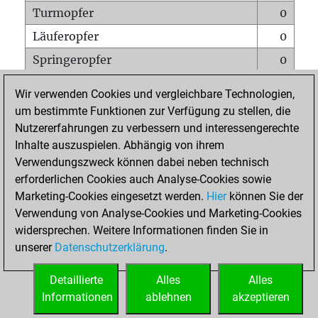
Turmopfer
0
Läuferopfer
0
Springeropfer
0
Bauernopfer
0
Wir verwenden Cookies und vergleichbare Technologien,
Matt auf vollem Brett
0
um bestimmte Funktionen zur Verfügung zu stellen, die
Nutzererfahrungen zu verbessern und interessengerechte
Bauer setzt Matt
0
Inhalte auszuspielen. Abhängig von ihrem
Erstickte Matts
0
Verwendungszweck können dabei neben technisch
Unterverwandlungen
0
erforderlichen Cookies auch Analyse-Cookies sowie
Marketing-Cookies eingesetzt werden.
Hier
können Sie der
Türme auf der siebten
0
Verwendung von Analyse-Cookies und Marketing-Cookies
widersprechen. Weitere Informationen finden Sie in
unserer
Datenschutzerklärung
.
STARTSEITE
Detaillierte
Alles
Alles
Informationen
ablehnen
akzeptieren