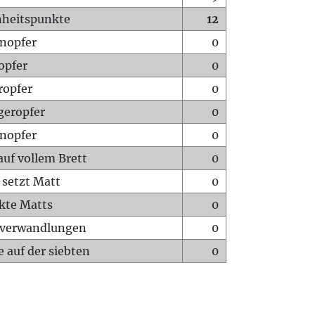
heitspunkte
12
nopfer
0
opfer
0
ropfer
0
geropfer
0
nopfer
0
auf vollem Brett
0
 setzt Matt
0
ckte Matts
0
rverwandlungen
0
 auf der siebten
0