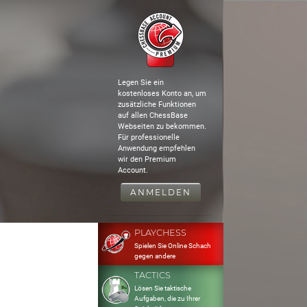
Legen Sie ein
kostenloses Konto an, um
zusätzliche Funktionen
auf allen ChessBase
Webseiten zu bekommen.
Für professionelle
Anwendung empfehlen
wir den Premium
Account.
ANMELDEN
PLAYCHESS
Spielen Sie Online Schach
gegen andere
TACTICS
Lösen Sie taktische
Aufgaben, die zu Ihrer