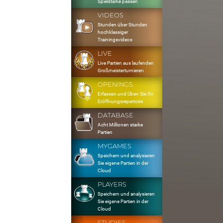
Spielstärke passen
VIDEOS
Stunden über Stunden
hochklassiger
Trainingsvideos
LIVE
Live Partien aus laufenden
Großmeisterturnieren
OPENINGS
Erfassen und Üben Sie Ihr
Eröffnungsrepertoire
DATABASE
Acht Millionen starke
Partien
MYGAMES
Speichern und analysieren
Sie eigene Partien in der
Cloud
PLAYERS
Speichern und analysieren
Sie eigene Partien in der
Cloud
STUDIES