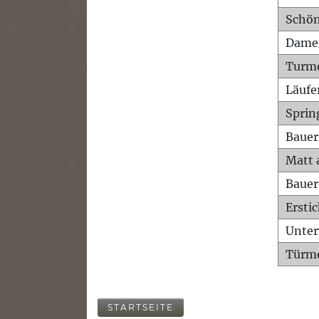
Schön
Dame
Turm
Läufe
Sprin
Bauer
Matt 
Bauer
Ersti
Unte
Türme
STARTSEITE