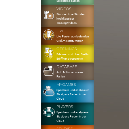
Spielstärke passen
VIDEOS
Stunden über Stunden
hochklassiger
Trainingsvideos
LIVE
Live Partien aus laufenden
Großmeisterturnieren
OPENINGS
Erfassen und Üben Sie Ihr
Eröffnungsrepertoire
DATABASE
Acht Millionen starke
Partien
MYGAMES
Speichern und analysieren
Sie eigene Partien in der
Cloud
PLAYERS
Speichern und analysieren
Sie eigene Partien in der
Cloud
STUDIES