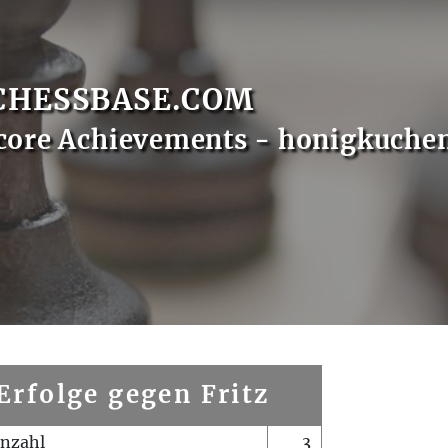
CHESSBASE.COM
core Achievements - honigkuche
Erfolge gegen Fritz
enzahl
3