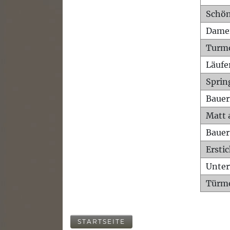
Schön
Dame
Turm
Läufe
Sprin
Bauer
Matt 
Bauer
Ersti
Unte
Türme
STARTSEITE