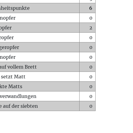
heitspunkte
6
nopfer
0
opfer
2
ropfer
0
geropfer
0
nopfer
0
auf vollem Brett
0
 setzt Matt
0
ckte Matts
0
rverwandlungen
0
 auf der siebten
0