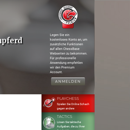
Legen Sie ein
npferd
kostenloses Konto an, um
zusätzliche Funktionen
auf allen ChessBase
Webseiten zu bekommen.
Für professionelle
Anwendung empfehlen
wir den Premium
Account.
ANMELDEN
PLAYCHESS
Spielen Sie Online Schach
gegen andere
TACTICS
Lösen Sie taktische
Aufgaben, die zu Ihrer