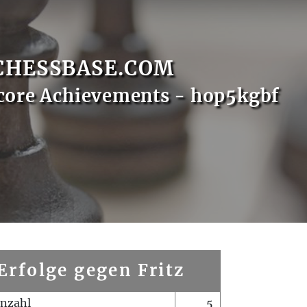
CHESSBASE.COM
core Achievements - hop5kgbf
Erfolge gegen Fritz
enzahl
5