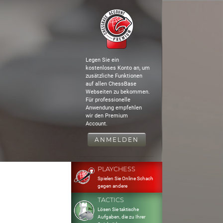
Legen Sie ein
kostenloses Konto an, um
zusätzliche Funktionen
auf allen ChessBase
Webseiten zu bekommen.
Für professionelle
Anwendung empfehlen
wir den Premium
Account.
ANMELDEN
PLAYCHESS
Spielen Sie Online Schach
gegen andere
TACTICS
Lösen Sie taktische
Aufgaben, die zu Ihrer