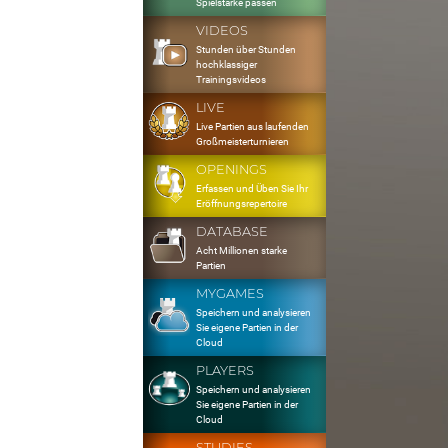
Spielstärke passen
VIDEOS
Stunden über Stunden
hochklassiger
Trainingsvideos
LIVE
Live Partien aus laufenden
Großmeisterturnieren
OPENINGS
Erfassen und Üben Sie Ihr
Eröffnungsrepertoire
DATABASE
Acht Millionen starke
Partien
MYGAMES
Speichern und analysieren
Sie eigene Partien in der
Cloud
PLAYERS
Speichern und analysieren
Sie eigene Partien in der
Cloud
STUDIES