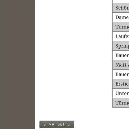
Schön
Dame
Turm
Läufe
Sprin
Bauer
Matt 
Bauer
Ersti
Unte
Türme
STARTSEITE