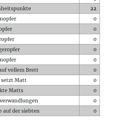
heitspunkte
22
nopfer
0
opfer
0
ropfer
0
geropfer
0
nopfer
0
auf vollem Brett
0
 setzt Matt
0
ckte Matts
0
rverwandlungen
0
 auf der siebten
0