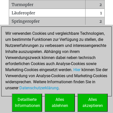
Turmopfer
2
Läuferopfer
1
Springeropfer
2
Bauernopfer
2
Wir verwenden Cookies und vergleichbare Technologien,
Matt auf vollem Brett
0
um bestimmte Funktionen zur Verfügung zu stellen, die
Nutzererfahrungen zu verbessern und interessengerechte
Bauer setzt Matt
0
Inhalte auszuspielen. Abhängig von ihrem
Erstickte Matts
0
Verwendungszweck können dabei neben technisch
Unterverwandlungen
0
erforderlichen Cookies auch Analyse-Cookies sowie
Marketing-Cookies eingesetzt werden.
Hier
können Sie der
Türme auf der siebten
2
Verwendung von Analyse-Cookies und Marketing-Cookies
widersprechen. Weitere Informationen finden Sie in
unserer
Datenschutzerklärung
.
STARTSEITE
Detaillierte
Alles
Alles
Informationen
ablehnen
akzeptieren