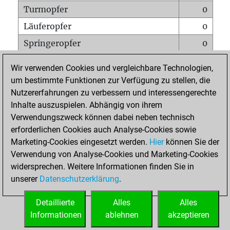
Turmopfer
0
Läuferopfer
0
Springeropfer
0
Bauernopfer
1
Wir verwenden Cookies und vergleichbare Technologien,
Matt auf vollem Brett
0
um bestimmte Funktionen zur Verfügung zu stellen, die
Nutzererfahrungen zu verbessern und interessengerechte
Bauer setzt Matt
0
Inhalte auszuspielen. Abhängig von ihrem
Erstickte Matts
0
Verwendungszweck können dabei neben technisch
Unterverwandlungen
0
erforderlichen Cookies auch Analyse-Cookies sowie
Marketing-Cookies eingesetzt werden.
Hier
können Sie der
Türme auf der siebten
0
Verwendung von Analyse-Cookies und Marketing-Cookies
widersprechen. Weitere Informationen finden Sie in
unserer
Datenschutzerklärung
.
STARTSEITE
Detaillierte
Alles
Alles
Informationen
ablehnen
akzeptieren