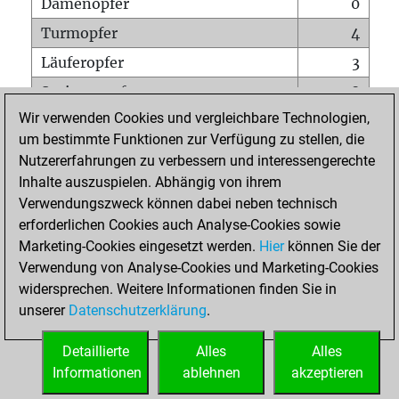
Damenopfer
0
Turmopfer
4
Läuferopfer
3
Springeropfer
8
Wir verwenden Cookies und vergleichbare Technologien,
Bauernopfer
14
um bestimmte Funktionen zur Verfügung zu stellen, die
Matt auf vollem Brett
0
Nutzererfahrungen zu verbessern und interessengerechte
Bauer setzt Matt
0
Inhalte auszuspielen. Abhängig von ihrem
Verwendungszweck können dabei neben technisch
Erstickte Matts
0
erforderlichen Cookies auch Analyse-Cookies sowie
Unterverwandlungen
0
Marketing-Cookies eingesetzt werden.
Hier
können Sie der
Verwendung von Analyse-Cookies und Marketing-Cookies
Türme auf der siebten
1
widersprechen. Weitere Informationen finden Sie in
unserer
Datenschutzerklärung
.
STARTSEITE
Detaillierte
Alles
Alles
Informationen
ablehnen
akzeptieren