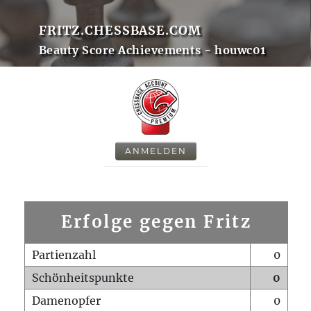
FRITZ.CHESSBASE.COM
Beauty Score Achievements - houwc01
ANMELDEN
Erfolge gegen Fritz
Partienzahl
0
Schönheitspunkte
0
Damenopfer
0