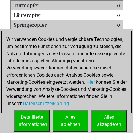
Turmopfer
0
Läuferopfer
0
Springeropfer
0
Bauernopfer
0
Wir verwenden Cookies und vergleichbare Technologien,
Matt auf vollem Brett
0
um bestimmte Funktionen zur Verfügung zu stellen, die
Nutzererfahrungen zu verbessern und interessengerechte
Bauer setzt Matt
0
Inhalte auszuspielen. Abhängig von ihrem
Erstickte Matts
0
Verwendungszweck können dabei neben technisch
Unterverwandlungen
0
erforderlichen Cookies auch Analyse-Cookies sowie
Marketing-Cookies eingesetzt werden.
Hier
können Sie der
Türme auf der siebten
0
Verwendung von Analyse-Cookies und Marketing-Cookies
widersprechen. Weitere Informationen finden Sie in
unserer
Datenschutzerklärung
.
STARTSEITE
Detaillierte
Alles
Alles
Informationen
ablehnen
akzeptieren