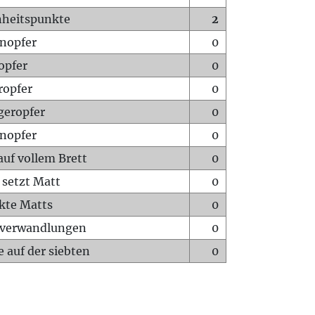
heitspunkte
2
nopfer
0
opfer
0
ropfer
0
geropfer
0
nopfer
0
auf vollem Brett
0
 setzt Matt
0
ckte Matts
0
rverwandlungen
0
 auf der siebten
0