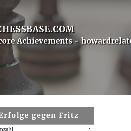
CHESSBASE.COM
core Achievements - howardrelat
Erfolge gegen Fritz
enzahl
1