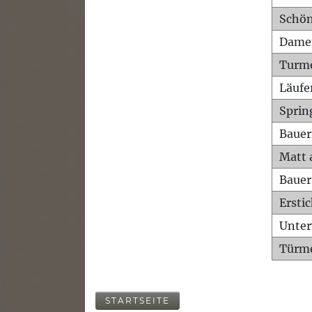
Schön
Dame
Turm
Läufe
Sprin
Bauer
Matt 
Bauer
Ersti
Unte
Türme
STARTSEITE