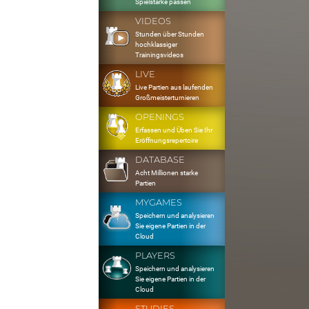
Spielstärke passen
VIDEOS
Stunden über Stunden
hochklassiger
Trainingsvideos
LIVE
Live Partien aus laufenden
Großmeisterturnieren
OPENINGS
Erfassen und Üben Sie Ihr
Eröffnungsrepertoire
DATABASE
Acht Millionen starke
Partien
MYGAMES
Speichern und analysieren
Sie eigene Partien in der
Cloud
PLAYERS
Speichern und analysieren
Sie eigene Partien in der
Cloud
STUDIES