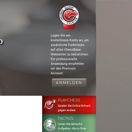
Legen Sie ein
o
kostenloses Konto an, um
zusätzliche Funktionen
auf allen ChessBase
Webseiten zu bekommen.
Für professionelle
Anwendung empfehlen
wir den Premium
Account.
ANMELDEN
PLAYCHESS
Spielen Sie Online Schach
gegen andere
TACTICS
Lösen Sie taktische
Aufgaben, die zu Ihrer