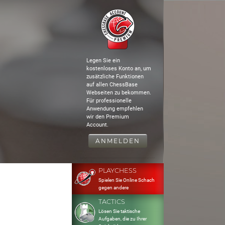
Legen Sie ein
kostenloses Konto an, um
zusätzliche Funktionen
auf allen ChessBase
Webseiten zu bekommen.
Für professionelle
Anwendung empfehlen
wir den Premium
Account.
ANMELDEN
PLAYCHESS
Spielen Sie Online Schach
gegen andere
TACTICS
Lösen Sie taktische
Aufgaben, die zu Ihrer