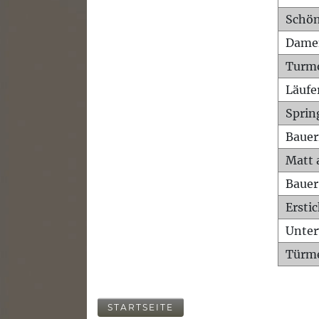
Schön
Dame
Turm
Läufe
Sprin
Bauer
Matt 
Bauer
Ersti
Unte
Türme
STARTSEITE