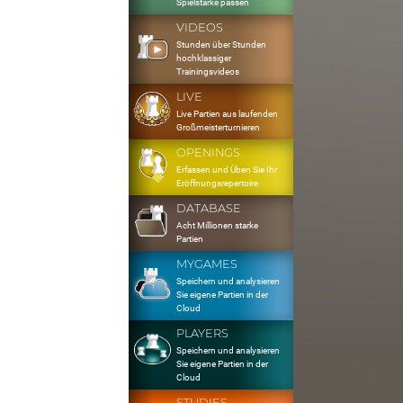
Spielstärke passen
VIDEOS
Stunden über Stunden
hochklassiger
Trainingsvideos
LIVE
Live Partien aus laufenden
Großmeisterturnieren
OPENINGS
Erfassen und Üben Sie Ihr
Eröffnungsrepertoire
DATABASE
Acht Millionen starke
Partien
MYGAMES
Speichern und analysieren
Sie eigene Partien in der
Cloud
PLAYERS
Speichern und analysieren
Sie eigene Partien in der
Cloud
STUDIES