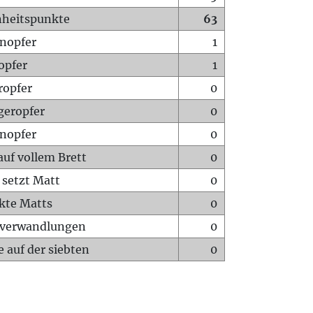
heitspunkte
63
nopfer
1
opfer
1
ropfer
0
geropfer
0
nopfer
0
auf vollem Brett
0
 setzt Matt
0
ckte Matts
0
rverwandlungen
0
 auf der siebten
0