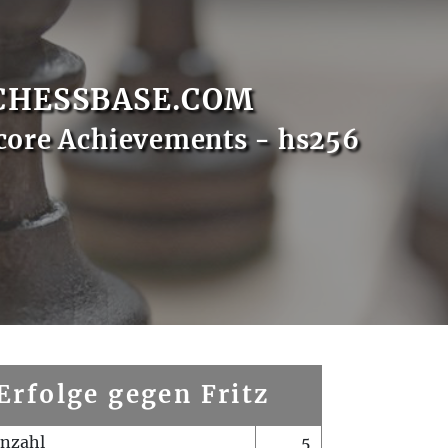
CHESSBASE.COM
core Achievements - hs256
Erfolge gegen Fritz
enzahl
5