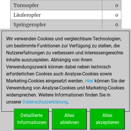
Turmopfer
0
Läuferopfer
0
Springeropfer
0
Bauernopfer
0
Wir verwenden Cookies und vergleichbare Technologien,
Matt auf vollem Brett
0
um bestimmte Funktionen zur Verfügung zu stellen, die
Nutzererfahrungen zu verbessern und interessengerechte
Bauer setzt Matt
0
Inhalte auszuspielen. Abhängig von ihrem
Erstickte Matts
0
Verwendungszweck können dabei neben technisch
Unterverwandlungen
0
erforderlichen Cookies auch Analyse-Cookies sowie
Marketing-Cookies eingesetzt werden.
Hier
können Sie der
Türme auf der siebten
0
Verwendung von Analyse-Cookies und Marketing-Cookies
widersprechen. Weitere Informationen finden Sie in
unserer
Datenschutzerklärung
.
STARTSEITE
Detaillierte
Alles
Alles
Informationen
ablehnen
akzeptieren