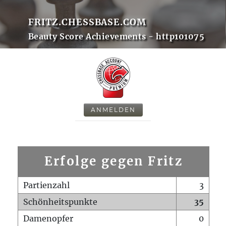
FRITZ.CHESSBASE.COM
Beauty Score Achievements - http101075
ANMELDEN
Erfolge gegen Fritz
Partienzahl
3
Schönheitspunkte
35
Damenopfer
0