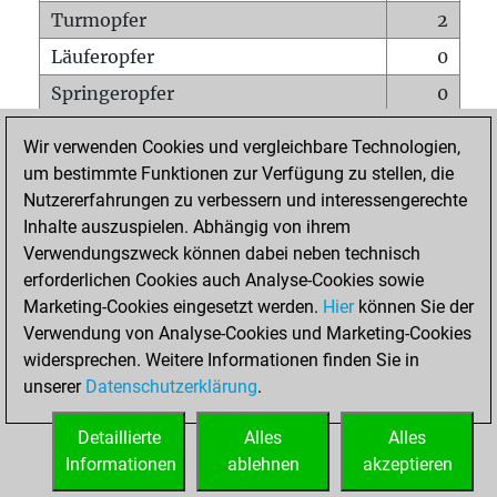
Turmopfer
2
Läuferopfer
0
Springeropfer
0
Bauernopfer
0
Wir verwenden Cookies und vergleichbare Technologien,
Matt auf vollem Brett
0
um bestimmte Funktionen zur Verfügung zu stellen, die
Nutzererfahrungen zu verbessern und interessengerechte
Bauer setzt Matt
0
Inhalte auszuspielen. Abhängig von ihrem
Erstickte Matts
0
Verwendungszweck können dabei neben technisch
Unterverwandlungen
0
erforderlichen Cookies auch Analyse-Cookies sowie
Marketing-Cookies eingesetzt werden.
Hier
können Sie der
Türme auf der siebten
0
Verwendung von Analyse-Cookies und Marketing-Cookies
widersprechen. Weitere Informationen finden Sie in
unserer
Datenschutzerklärung
.
STARTSEITE
Detaillierte
Alles
Alles
Informationen
ablehnen
akzeptieren