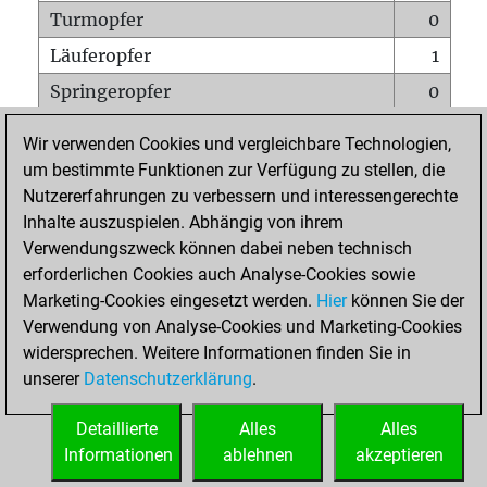
Turmopfer
0
Läuferopfer
1
Springeropfer
0
Bauernopfer
0
Wir verwenden Cookies und vergleichbare Technologien,
Matt auf vollem Brett
0
um bestimmte Funktionen zur Verfügung zu stellen, die
Nutzererfahrungen zu verbessern und interessengerechte
Bauer setzt Matt
0
Inhalte auszuspielen. Abhängig von ihrem
Erstickte Matts
0
Verwendungszweck können dabei neben technisch
Unterverwandlungen
0
erforderlichen Cookies auch Analyse-Cookies sowie
Marketing-Cookies eingesetzt werden.
Hier
können Sie der
Türme auf der siebten
0
Verwendung von Analyse-Cookies und Marketing-Cookies
widersprechen. Weitere Informationen finden Sie in
unserer
Datenschutzerklärung
.
STARTSEITE
Detaillierte
Alles
Alles
Informationen
ablehnen
akzeptieren