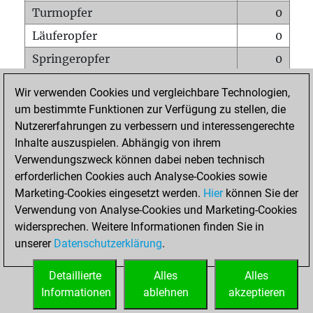
Turmopfer
0
Läuferopfer
0
Springeropfer
0
Bauernopfer
0
Wir verwenden Cookies und vergleichbare Technologien,
Matt auf vollem Brett
0
um bestimmte Funktionen zur Verfügung zu stellen, die
Nutzererfahrungen zu verbessern und interessengerechte
Bauer setzt Matt
0
Inhalte auszuspielen. Abhängig von ihrem
Erstickte Matts
0
Verwendungszweck können dabei neben technisch
Unterverwandlungen
0
erforderlichen Cookies auch Analyse-Cookies sowie
Marketing-Cookies eingesetzt werden.
Hier
können Sie der
Türme auf der siebten
0
Verwendung von Analyse-Cookies und Marketing-Cookies
widersprechen. Weitere Informationen finden Sie in
unserer
Datenschutzerklärung
.
STARTSEITE
Detaillierte
Alles
Alles
Informationen
ablehnen
akzeptieren