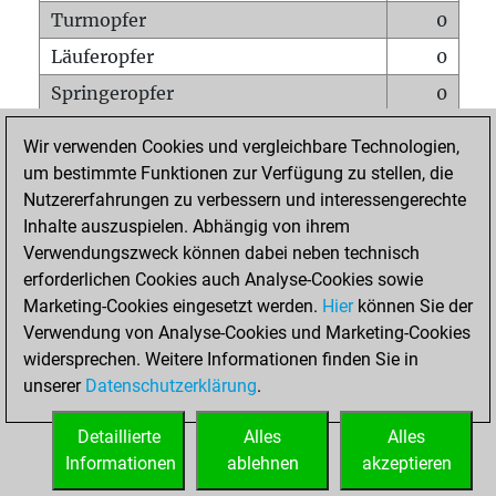
Turmopfer
0
Läuferopfer
0
Springeropfer
0
Bauernopfer
1
Wir verwenden Cookies und vergleichbare Technologien,
Matt auf vollem Brett
0
um bestimmte Funktionen zur Verfügung zu stellen, die
Nutzererfahrungen zu verbessern und interessengerechte
Bauer setzt Matt
0
Inhalte auszuspielen. Abhängig von ihrem
Erstickte Matts
0
Verwendungszweck können dabei neben technisch
Unterverwandlungen
0
erforderlichen Cookies auch Analyse-Cookies sowie
Marketing-Cookies eingesetzt werden.
Hier
können Sie der
Türme auf der siebten
0
Verwendung von Analyse-Cookies und Marketing-Cookies
widersprechen. Weitere Informationen finden Sie in
unserer
Datenschutzerklärung
.
STARTSEITE
Detaillierte
Alles
Alles
Informationen
ablehnen
akzeptieren