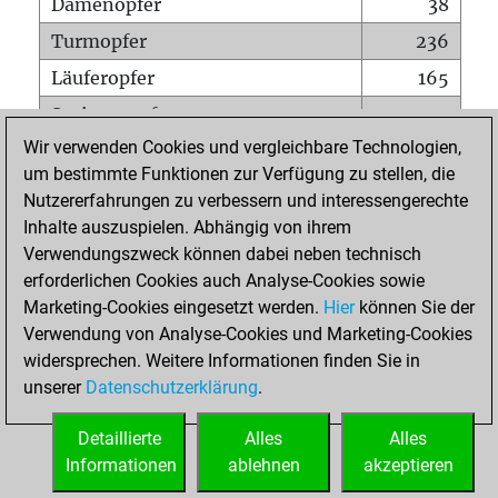
Damenopfer
38
Turmopfer
236
Läuferopfer
165
Springeropfer
170
Wir verwenden Cookies und vergleichbare Technologien,
Bauernopfer
405
um bestimmte Funktionen zur Verfügung zu stellen, die
Matt auf vollem Brett
0
Nutzererfahrungen zu verbessern und interessengerechte
Bauer setzt Matt
0
Inhalte auszuspielen. Abhängig von ihrem
Verwendungszweck können dabei neben technisch
Erstickte Matts
0
erforderlichen Cookies auch Analyse-Cookies sowie
Unterverwandlungen
0
Marketing-Cookies eingesetzt werden.
Hier
können Sie der
Verwendung von Analyse-Cookies und Marketing-Cookies
Türme auf der siebten
32
widersprechen. Weitere Informationen finden Sie in
unserer
Datenschutzerklärung
.
STARTSEITE
Detaillierte
Alles
Alles
Informationen
ablehnen
akzeptieren