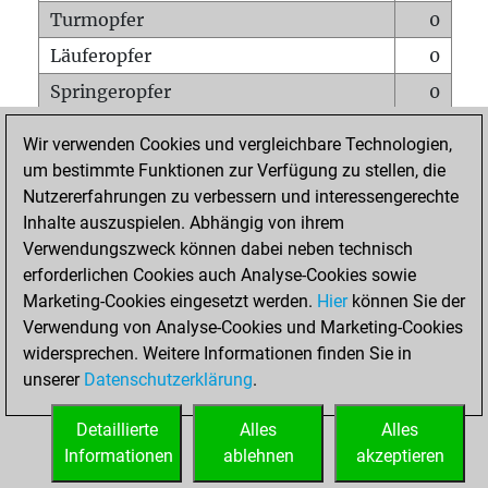
Turmopfer
0
Läuferopfer
0
Springeropfer
0
Bauernopfer
0
Wir verwenden Cookies und vergleichbare Technologien,
Matt auf vollem Brett
0
um bestimmte Funktionen zur Verfügung zu stellen, die
Nutzererfahrungen zu verbessern und interessengerechte
Bauer setzt Matt
0
Inhalte auszuspielen. Abhängig von ihrem
Erstickte Matts
0
Verwendungszweck können dabei neben technisch
Unterverwandlungen
0
erforderlichen Cookies auch Analyse-Cookies sowie
Marketing-Cookies eingesetzt werden.
Hier
können Sie der
Türme auf der siebten
0
Verwendung von Analyse-Cookies und Marketing-Cookies
widersprechen. Weitere Informationen finden Sie in
unserer
Datenschutzerklärung
.
STARTSEITE
Detaillierte
Alles
Alles
Informationen
ablehnen
akzeptieren