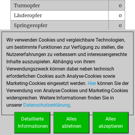
Turmopfer
0
Läuferopfer
0
Springeropfer
0
Bauernopfer
0
Wir verwenden Cookies und vergleichbare Technologien,
Matt auf vollem Brett
0
um bestimmte Funktionen zur Verfügung zu stellen, die
Nutzererfahrungen zu verbessern und interessengerechte
Bauer setzt Matt
0
Inhalte auszuspielen. Abhängig von ihrem
Erstickte Matts
0
Verwendungszweck können dabei neben technisch
Unterverwandlungen
0
erforderlichen Cookies auch Analyse-Cookies sowie
Marketing-Cookies eingesetzt werden.
Hier
können Sie der
Türme auf der siebten
0
Verwendung von Analyse-Cookies und Marketing-Cookies
widersprechen. Weitere Informationen finden Sie in
unserer
Datenschutzerklärung
.
STARTSEITE
Detaillierte
Alles
Alles
Informationen
ablehnen
akzeptieren