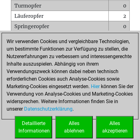
Turmopfer
0
Läuferopfer
2
Springeropfer
0
Bauernopfer
2
Wir verwenden Cookies und vergleichbare Technologien,
Matt auf vollem Brett
0
um bestimmte Funktionen zur Verfügung zu stellen, die
Nutzererfahrungen zu verbessern und interessengerechte
Bauer setzt Matt
0
Inhalte auszuspielen. Abhängig von ihrem
Erstickte Matts
0
Verwendungszweck können dabei neben technisch
Unterverwandlungen
0
erforderlichen Cookies auch Analyse-Cookies sowie
Marketing-Cookies eingesetzt werden.
Hier
können Sie der
Türme auf der siebten
0
Verwendung von Analyse-Cookies und Marketing-Cookies
widersprechen. Weitere Informationen finden Sie in
unserer
Datenschutzerklärung
.
STARTSEITE
Detaillierte
Alles
Alles
Informationen
ablehnen
akzeptieren