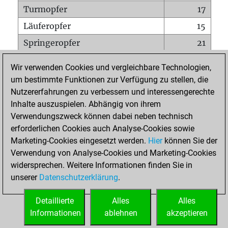
Turmopfer
17
Läuferopfer
15
Springeropfer
21
Bauernopfer
86
Wir verwenden Cookies und vergleichbare Technologien,
Matt auf vollem Brett
0
um bestimmte Funktionen zur Verfügung zu stellen, die
Nutzererfahrungen zu verbessern und interessengerechte
Bauer setzt Matt
0
Inhalte auszuspielen. Abhängig von ihrem
Erstickte Matts
0
Verwendungszweck können dabei neben technisch
Unterverwandlungen
0
erforderlichen Cookies auch Analyse-Cookies sowie
Marketing-Cookies eingesetzt werden.
Hier
können Sie der
Türme auf der siebten
3
Verwendung von Analyse-Cookies und Marketing-Cookies
widersprechen. Weitere Informationen finden Sie in
unserer
Datenschutzerklärung
.
STARTSEITE
Detaillierte
Alles
Alles
Informationen
ablehnen
akzeptieren