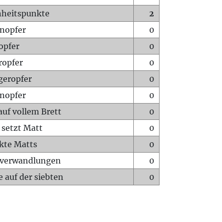
heitspunkte
2
nopfer
0
opfer
0
ropfer
0
geropfer
0
nopfer
0
auf vollem Brett
0
 setzt Matt
0
ckte Matts
0
rverwandlungen
0
 auf der siebten
0