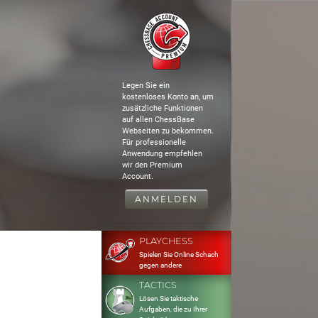
Legen Sie ein
kostenloses Konto an, um
zusätzliche Funktionen
auf allen ChessBase
Webseiten zu bekommen.
Für professionelle
Anwendung empfehlen
wir den Premium
Account.
ANMELDEN
PLAYCHESS
Spielen Sie Online Schach
gegen andere
TACTICS
Lösen Sie taktische
Aufgaben, die zu Ihrer