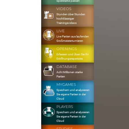
Spielstärke passen
VIDEOS
Stunden über Stunden
hochklassiger
Trainingsvideos
LIVE
Live Partien aus laufenden
Großmeisterturnieren
OPENINGS
Erfassen und Üben Sie Ihr
Eröffnungsrepertoire
DATABASE
Acht Millionen starke
Partien
MYGAMES
Speichern und analysieren
Sie eigene Partien in der
Cloud
PLAYERS
Speichern und analysieren
Sie eigene Partien in der
Cloud
STUDIES