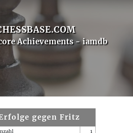
CHESSBASE.COM
core Achievements - iamdb
Erfolge gegen Fritz
enzahl
1