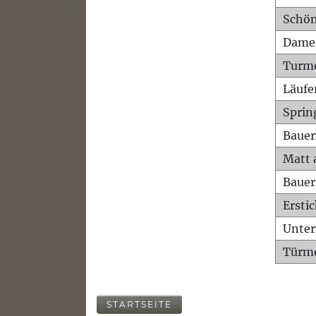
Schön
Dame
Turm
Läufe
Sprin
Bauer
Matt 
Bauer
Ersti
Unte
Türme
STARTSEITE