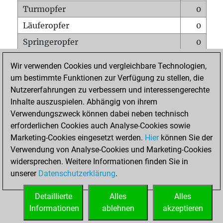
Turmopfer
0
Läuferopfer
0
Springeropfer
0
Bauernopfer
0
Wir verwenden Cookies und vergleichbare Technologien,
Matt auf vollem Brett
0
um bestimmte Funktionen zur Verfügung zu stellen, die
Nutzererfahrungen zu verbessern und interessengerechte
Bauer setzt Matt
0
Inhalte auszuspielen. Abhängig von ihrem
Erstickte Matts
0
Verwendungszweck können dabei neben technisch
Unterverwandlungen
0
erforderlichen Cookies auch Analyse-Cookies sowie
Marketing-Cookies eingesetzt werden.
Hier
können Sie der
Türme auf der siebten
0
Verwendung von Analyse-Cookies und Marketing-Cookies
widersprechen. Weitere Informationen finden Sie in
unserer
Datenschutzerklärung
.
STARTSEITE
Detaillierte
Alles
Alles
Informationen
ablehnen
akzeptieren