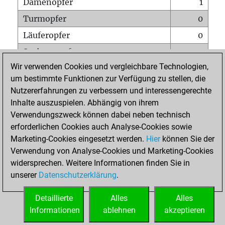
Damenopfer
1
Turmopfer
0
Läuferopfer
0
Springeropfer
0
Wir verwenden Cookies und vergleichbare Technologien,
Bauernopfer
0
um bestimmte Funktionen zur Verfügung zu stellen, die
Matt auf vollem Brett
0
Nutzererfahrungen zu verbessern und interessengerechte
Bauer setzt Matt
0
Inhalte auszuspielen. Abhängig von ihrem
Verwendungszweck können dabei neben technisch
Erstickte Matts
0
erforderlichen Cookies auch Analyse-Cookies sowie
Unterverwandlungen
0
Marketing-Cookies eingesetzt werden.
Hier
können Sie der
Verwendung von Analyse-Cookies und Marketing-Cookies
Türme auf der siebten
0
widersprechen. Weitere Informationen finden Sie in
unserer
Datenschutzerklärung
.
STARTSEITE
Detaillierte
Alles
Alles
Informationen
ablehnen
akzeptieren