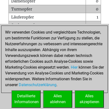
Damenopfer
0
Turmopfer
0
Läuferopfer
1
Springeropfer
0
Wir verwenden Cookies und vergleichbare Technologien,
Bauernopfer
1
um bestimmte Funktionen zur Verfügung zu stellen, die
Matt auf vollem Brett
0
Nutzererfahrungen zu verbessern und interessengerechte
Bauer setzt Matt
0
Inhalte auszuspielen. Abhängig von ihrem
Verwendungszweck können dabei neben technisch
Erstickte Matts
0
erforderlichen Cookies auch Analyse-Cookies sowie
Unterverwandlungen
0
Marketing-Cookies eingesetzt werden.
Hier
können Sie der
Verwendung von Analyse-Cookies und Marketing-Cookies
Türme auf der siebten
0
widersprechen. Weitere Informationen finden Sie in
unserer
Datenschutzerklärung
.
STARTSEITE
Detaillierte
Alles
Alles
Informationen
ablehnen
akzeptieren