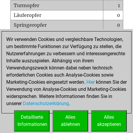
Turmopfer
1
Läuferopfer
0
Springeropfer
0
Bauernopfer
0
Wir verwenden Cookies und vergleichbare Technologien,
Matt auf vollem Brett
0
um bestimmte Funktionen zur Verfügung zu stellen, die
Nutzererfahrungen zu verbessern und interessengerechte
Bauer setzt Matt
0
Inhalte auszuspielen. Abhängig von ihrem
Erstickte Matts
0
Verwendungszweck können dabei neben technisch
Unterverwandlungen
0
erforderlichen Cookies auch Analyse-Cookies sowie
Marketing-Cookies eingesetzt werden.
Hier
können Sie der
Türme auf der siebten
0
Verwendung von Analyse-Cookies und Marketing-Cookies
widersprechen. Weitere Informationen finden Sie in
unserer
Datenschutzerklärung
.
STARTSEITE
Detaillierte
Alles
Alles
Informationen
ablehnen
akzeptieren