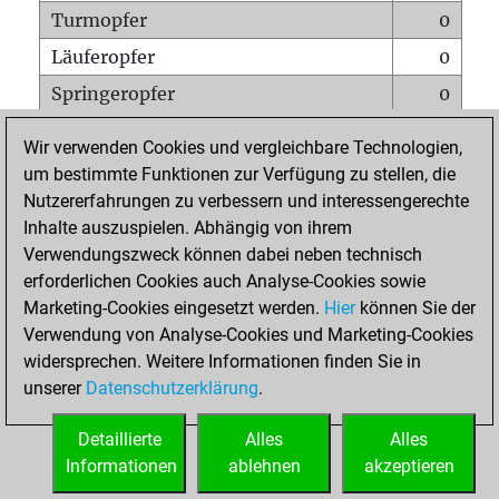
Turmopfer
0
Läuferopfer
0
Springeropfer
0
Bauernopfer
1
Wir verwenden Cookies und vergleichbare Technologien,
Matt auf vollem Brett
0
um bestimmte Funktionen zur Verfügung zu stellen, die
Nutzererfahrungen zu verbessern und interessengerechte
Bauer setzt Matt
0
Inhalte auszuspielen. Abhängig von ihrem
Erstickte Matts
0
Verwendungszweck können dabei neben technisch
Unterverwandlungen
0
erforderlichen Cookies auch Analyse-Cookies sowie
Marketing-Cookies eingesetzt werden.
Hier
können Sie der
Türme auf der siebten
0
Verwendung von Analyse-Cookies und Marketing-Cookies
widersprechen. Weitere Informationen finden Sie in
unserer
Datenschutzerklärung
.
STARTSEITE
Detaillierte
Alles
Alles
Informationen
ablehnen
akzeptieren