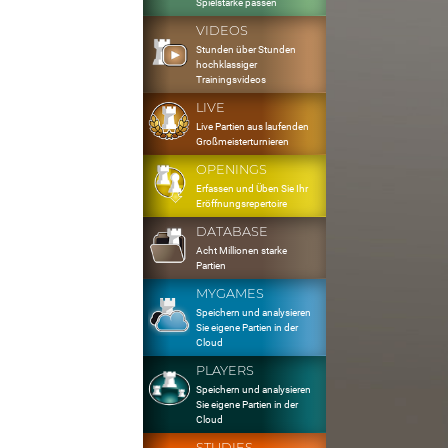
Spielstärke passen
VIDEOS
Stunden über Stunden
hochklassiger
Trainingsvideos
LIVE
Live Partien aus laufenden
Großmeisterturnieren
OPENINGS
Erfassen und Üben Sie Ihr
Eröffnungsrepertoire
DATABASE
Acht Millionen starke
Partien
MYGAMES
Speichern und analysieren
Sie eigene Partien in der
Cloud
PLAYERS
Speichern und analysieren
Sie eigene Partien in der
Cloud
STUDIES