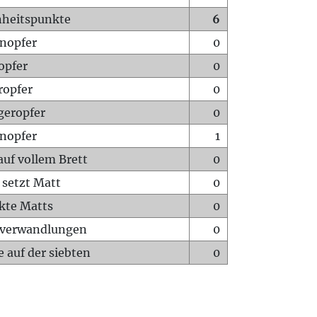
heitspunkte
6
nopfer
0
opfer
0
ropfer
0
geropfer
0
nopfer
1
auf vollem Brett
0
 setzt Matt
0
ckte Matts
0
rverwandlungen
0
 auf der siebten
0