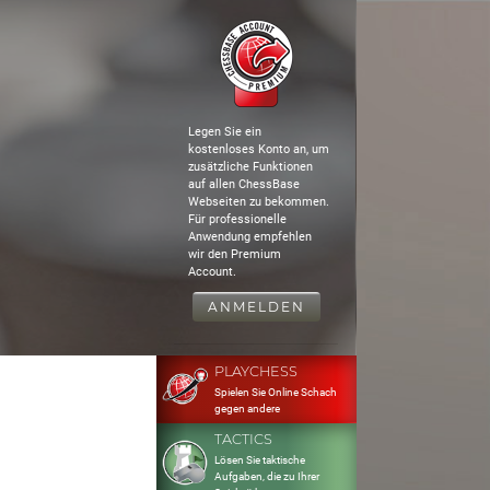
Legen Sie ein
kostenloses Konto an, um
zusätzliche Funktionen
auf allen ChessBase
Webseiten zu bekommen.
Für professionelle
Anwendung empfehlen
wir den Premium
Account.
ANMELDEN
PLAYCHESS
Spielen Sie Online Schach
gegen andere
TACTICS
Lösen Sie taktische
Aufgaben, die zu Ihrer