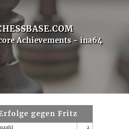
CHESSBASE.COM
core Achievements - ina64
Erfolge gegen Fritz
enzahl
2