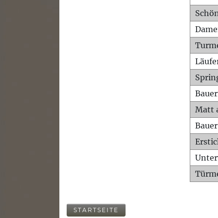
Schön
Dame
Turm
Läufe
Sprin
Bauer
Matt 
Bauer
Ersti
Unte
Türme
STARTSEITE