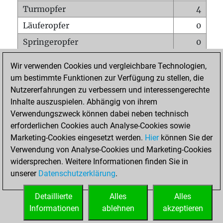
Turmopfer
4
Läuferopfer
0
Springeropfer
0
Bauernopfer
0
Wir verwenden Cookies und vergleichbare Technologien,
Matt auf vollem Brett
0
um bestimmte Funktionen zur Verfügung zu stellen, die
Nutzererfahrungen zu verbessern und interessengerechte
Bauer setzt Matt
0
Inhalte auszuspielen. Abhängig von ihrem
Erstickte Matts
0
Verwendungszweck können dabei neben technisch
Unterverwandlungen
0
erforderlichen Cookies auch Analyse-Cookies sowie
Marketing-Cookies eingesetzt werden.
Hier
können Sie der
Türme auf der siebten
0
Verwendung von Analyse-Cookies und Marketing-Cookies
widersprechen. Weitere Informationen finden Sie in
unserer
Datenschutzerklärung
.
STARTSEITE
Detaillierte
Alles
Alles
Informationen
ablehnen
akzeptieren