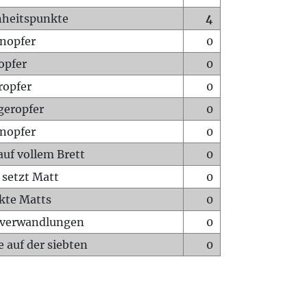
heitspunkte
4
nopfer
0
opfer
0
ropfer
0
geropfer
0
nopfer
0
auf vollem Brett
0
 setzt Matt
0
ckte Matts
0
rverwandlungen
0
 auf der siebten
0