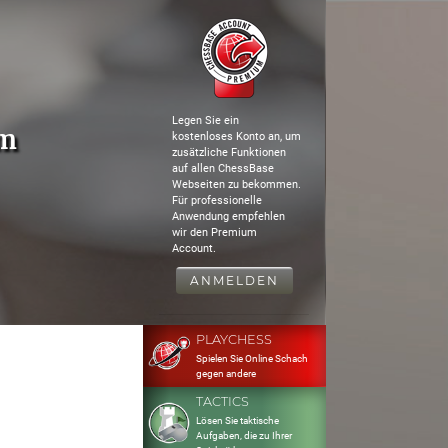
Legen Sie ein
rm
kostenloses Konto an, um
zusätzliche Funktionen
auf allen ChessBase
Webseiten zu bekommen.
Für professionelle
Anwendung empfehlen
wir den Premium
Account.
ANMELDEN
PLAYCHESS
Spielen Sie Online Schach
gegen andere
TACTICS
Lösen Sie taktische
Aufgaben, die zu Ihrer