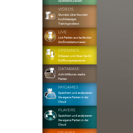
Spielstärke passen
VIDEOS
Stunden über Stunden
hochklassiger
Trainingsvideos
LIVE
Live Partien aus laufenden
Großmeisterturnieren
OPENINGS
Erfassen und Üben Sie Ihr
Eröffnungsrepertoire
DATABASE
Acht Millionen starke
Partien
MYGAMES
Speichern und analysieren
Sie eigene Partien in der
Cloud
PLAYERS
Speichern und analysieren
Sie eigene Partien in der
Cloud
STUDIES