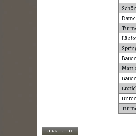
Schön
Dame
Turm
Läufe
Sprin
Bauer
Matt 
Bauer
Ersti
Unte
Türme
STARTSEITE