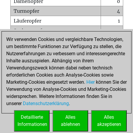
Damenopfer
0
Turmopfer
4
Läuferopfer
1
Springeropfer
3
Wir verwenden Cookies und vergleichbare Technologien,
Bauernopfer
5
um bestimmte Funktionen zur Verfügung zu stellen, die
Matt auf vollem Brett
0
Nutzererfahrungen zu verbessern und interessengerechte
Bauer setzt Matt
0
Inhalte auszuspielen. Abhängig von ihrem
Verwendungszweck können dabei neben technisch
Erstickte Matts
0
erforderlichen Cookies auch Analyse-Cookies sowie
Unterverwandlungen
0
Marketing-Cookies eingesetzt werden.
Hier
können Sie der
Verwendung von Analyse-Cookies und Marketing-Cookies
Türme auf der siebten
0
widersprechen. Weitere Informationen finden Sie in
unserer
Datenschutzerklärung
.
STARTSEITE
Detaillierte
Alles
Alles
Informationen
ablehnen
akzeptieren