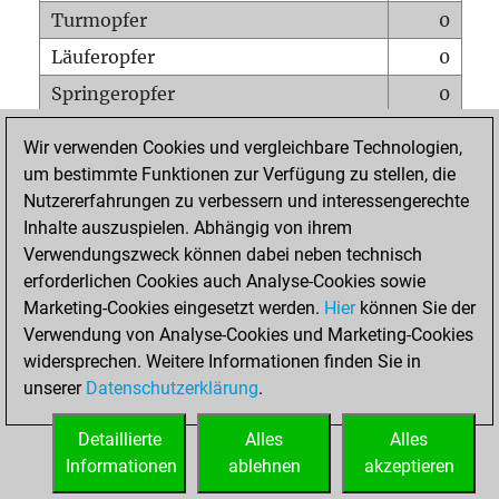
Turmopfer
0
Läuferopfer
0
Springeropfer
0
Bauernopfer
0
Wir verwenden Cookies und vergleichbare Technologien,
Matt auf vollem Brett
0
um bestimmte Funktionen zur Verfügung zu stellen, die
Nutzererfahrungen zu verbessern und interessengerechte
Bauer setzt Matt
0
Inhalte auszuspielen. Abhängig von ihrem
Erstickte Matts
0
Verwendungszweck können dabei neben technisch
Unterverwandlungen
0
erforderlichen Cookies auch Analyse-Cookies sowie
Marketing-Cookies eingesetzt werden.
Hier
können Sie der
Türme auf der siebten
0
Verwendung von Analyse-Cookies und Marketing-Cookies
widersprechen. Weitere Informationen finden Sie in
unserer
Datenschutzerklärung
.
STARTSEITE
Detaillierte
Alles
Alles
Informationen
ablehnen
akzeptieren